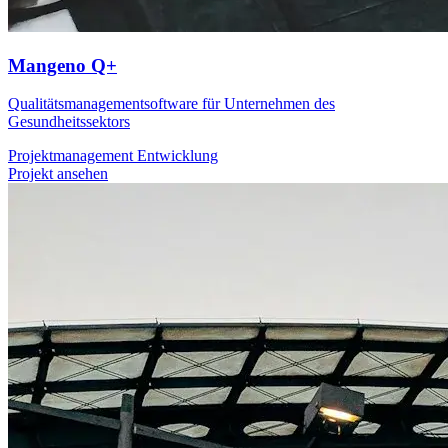
Mangeno Q+
Qualitätsmanagementsoftware für Unternehmen des
Gesundheitssektors
Projektmanagement
Entwicklung
Projekt ansehen