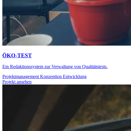
ÖKO-TEST
Ein Redaktionssystem zur Verwaltung von Qualitätstests.
Projektmanagement
Konzeption
Entwicklung
Projekt ansehen